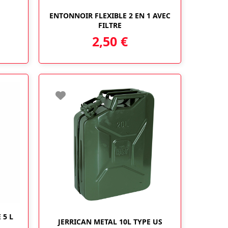
ENTONNOIR FLEXIBLE 2 EN 1 AVEC
FILTRE
2,50
€
Ce
 5 L
JERRICAN METAL 10L TYPE US
produit