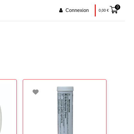
0
Connexion
0,00
€