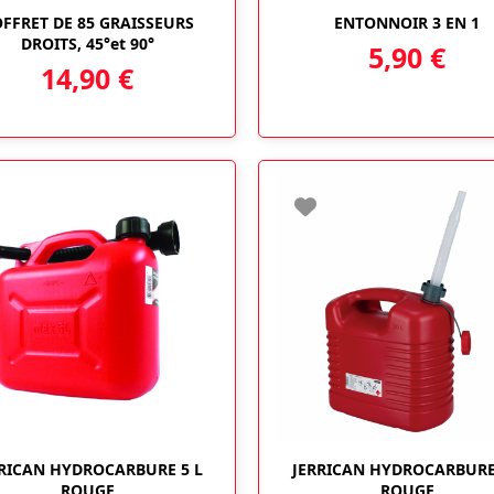
FFRET DE 85 GRAISSEURS
ENTONNOIR 3 EN 1
DROITS, 45°et 90°
5,90
€
14,90
€
Ce
Ce
RICAN HYDROCARBURE 5 L
JERRICAN HYDROCARBURE
produit
produit
ROUGE
ROUGE