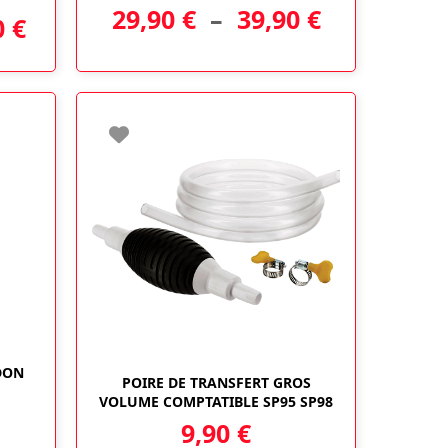
Plage
29,90
€
–
39,90
€
a
Plage
0
€
plusieurs
de
de
variations.
Les
prix :
prix :
options
29,90 €
peuvent
11,50 €
être
à
à
choisies
sur
39,90 €
22,90 €
la
page
du
produit
DON
POIRE DE TRANSFERT GROS
VOLUME COMPTATIBLE SP95 SP98
9,90
€