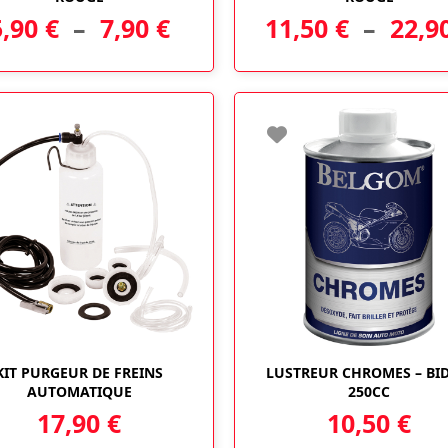
a
a
Plage
5,90
€
–
7,90
€
11,50
€
–
22,9
plusieurs
plusieurs
variations.
variations.
de
Les
Les
options
options
prix :
peuvent
peuvent
5,90 €
être
être
choisies
choisies
à
sur
sur
la
la
7,90 €
page
page
du
du
produit
produit
KIT PURGEUR DE FREINS
LUSTREUR CHROMES – BI
AUTOMATIQUE
250CC
17,90
€
10,50
€