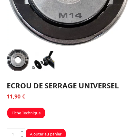
ECROU DE SERRAGE UNIVERSEL
11,90
€
Fiche Technique
quantité
Ajouter au panier