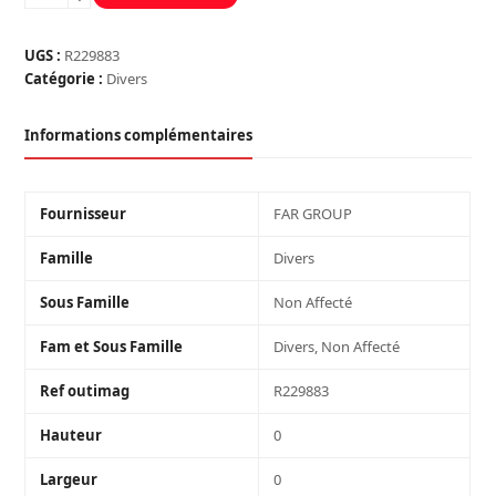
de
ECROU
DE
UGS :
R229883
SERRAGE
Catégorie :
Divers
UNIVERSEL
Informations complémentaires
Fournisseur
FAR GROUP
Famille
Divers
Sous Famille
Non Affecté
Fam et Sous Famille
Divers, Non Affecté
Ref outimag
R229883
Hauteur
0
Largeur
0