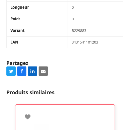
Longueur
0
Poids
0
Variant
R229883
EAN
3431541101203
Partagez
Share
Share
Share
Share
on
on
on
via
Twitter
Facebook
LinkedIn
Email
Produits similaires