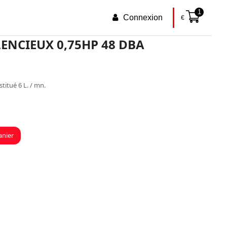
1
Connexion
€
LENCIEUX 0,75HP 48 DBA
stitué 6 L. / mn.
anier