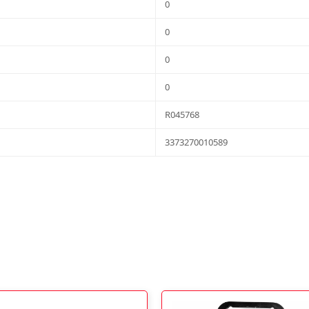
0
0
0
0
R045768
3373270010589