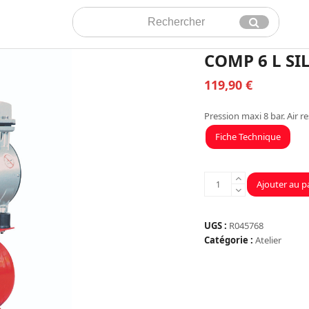
Rechercher
Envoyer
COMP 6 L SI
119,90
€
Pression maxi 8 bar. Air re
Fiche Technique
quantité
Ajouter au p
de
COMP
6
UGS :
R045768
L
Catégorie :
Atelier
SILENCIEUX
0,75HP
48
DBA