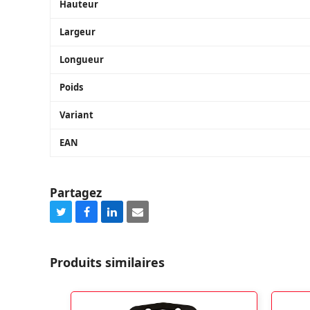
Hauteur
Largeur
Longueur
Poids
Variant
EAN
Partagez
Share
Share
Share
Share
on
on
on
via
Twitter
Facebook
LinkedIn
Email
Produits similaires