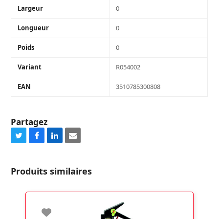
Largeur
0
Longueur
0
Poids
0
Variant
R054002
EAN
3510785300808
Partagez
Share
Share
Share
Share
on
on
on
via
Twitter
Facebook
LinkedIn
Email
Produits similaires