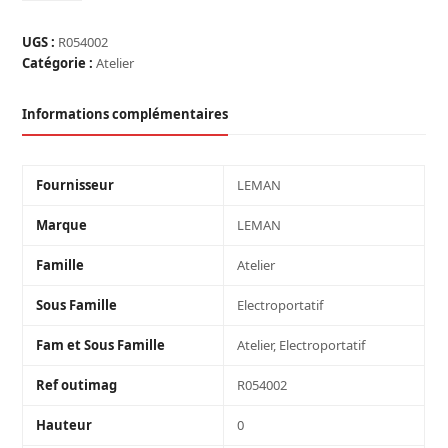
BROSSE
CONIQUE
UGS :
R054002
D.80
Catégorie :
Atelier
M14
FIL
Informations complémentaires
0.50
ACIER
TORSADÉ
Fournisseur
LEMAN
Marque
LEMAN
Famille
Atelier
Sous Famille
Electroportatif
Fam et Sous Famille
Atelier, Electroportatif
Ref outimag
R054002
Hauteur
0