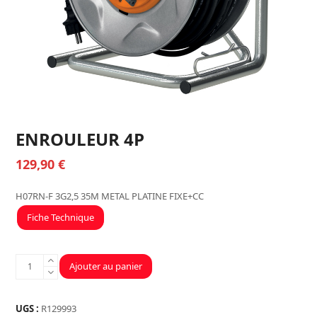
ENROULEUR 4P
129,90
€
H07RN-F 3G2,5 35M METAL PLATINE FIXE+CC
Fiche Technique
quantité
Ajouter au panier
de
ENROULEUR
4P
UGS :
R129993