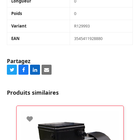
Longueur
0
Poids
0
Variant
R129993
EAN
3545411928880
Partagez
Share
Share
Share
Share
on
on
on
via
Twitter
Facebook
LinkedIn
Email
Produits similaires