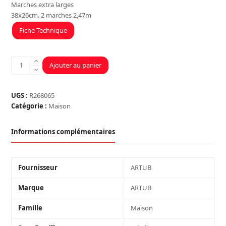
Marches extra larges
38x26cm. 2 marches 2,47m
Fiche Technique
quantité
Ajouter au panier
de
MARCHEPIED
ARTUCONFORT
UGS :
R268065
2.47M
Catégorie :
Maison
2
MARCHES
Informations complémentaires
Fournisseur
ARTUB
Marque
ARTUB
Famille
Maison