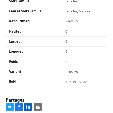
Sous Famille
Echelles
Fam et Sous Famille
Echelles, Maison
Ref outimag
R268065
Hauteur
0
Largeur
0
Longueur
0
Poids
0
Variant
R268065
EAN
3190191091028
Partagez
Share
Share
Share
Share