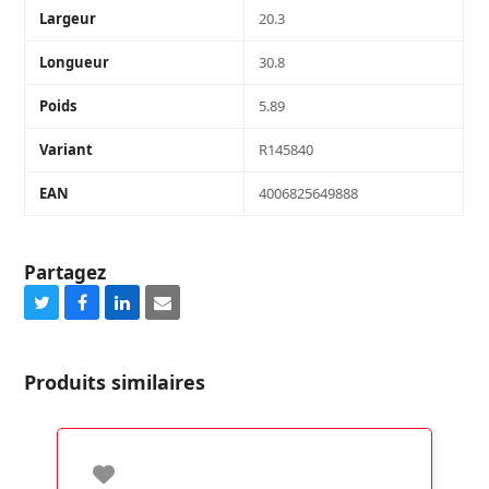
Largeur
20.3
Longueur
30.8
Poids
5.89
Variant
R145840
EAN
4006825649888
Partagez
Share
Share
Share
Share
on
on
on
via
Twitter
Facebook
LinkedIn
Email
Produits similaires