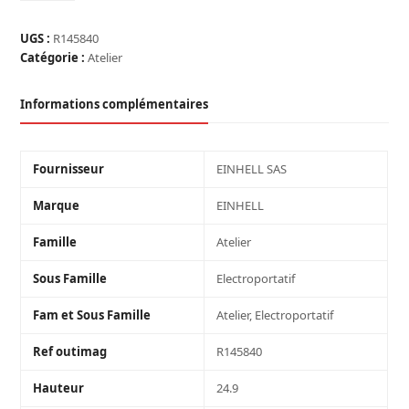
TOURET
À
UGS :
R145840
MEULER
Catégorie :
Atelier
150W
DIAM
Informations complémentaires
150
MM
2980
TR/MIN
Fournisseur
EINHELL SAS
Marque
EINHELL
Famille
Atelier
Sous Famille
Electroportatif
Fam et Sous Famille
Atelier, Electroportatif
Ref outimag
R145840
Hauteur
24.9