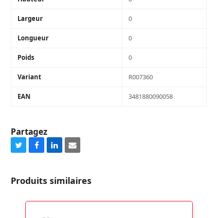
Largeur
0
Longueur
0
Poids
0
Variant
R007360
EAN
3481880090058
Partagez
Share
Share
Share
Share
on
on
on
via
Twitter
Facebook
LinkedIn
Email
Produits similaires