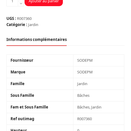
Ajouter au panier
de
VOILE
D'HIVERNAGE
UGS :
R007360
AUTOMNE
Catégorie :
Jardin
HIVER
2
Informations complémentaires
X
5
Fournisseur
SODEPM
Marque
SODEPM
Famille
Jardin
Sous Famille
Bâches
Fam et Sous Famille
Bâches, Jardin
Ref outimag
R007360
Hauteur
0