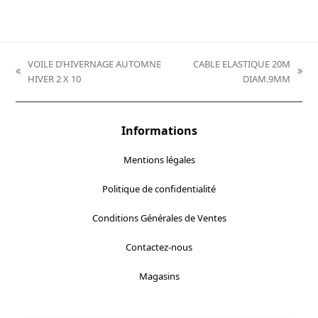
prix :
19,90 €
à
VOILE D’HIVERNAGE AUTOMNE
CABLE ELASTIQUE 20M
26,90 €
previous
next
HIVER 2 X 10
DIAM.9MM
post:
post:
Informations
Mentions légales
Politique de confidentialité
Conditions Générales de Ventes
Contactez-nous
Magasins
Localisez-nous :